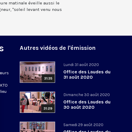
ure matinale éveille aussi le
neur, "soleil levant venu nous
s
Autres vidéos de l'émission
Lundi 31 août 2020
Office des Laudes du
sœurs
31 août 2020
31:35
e KTO
lieu
Dimanche 30 août 2020
Office des Laudes du
30 août 2020
31:29
Samedi 29 août 2020
Office des Laudes du