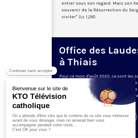
entier sous son regard. Mais son he
souvenir de la Résurrection du Seig
visiter" (Lc 1,28)
Office des Laude
à Thiais
Pour ce mois d'août 2020, ce sont les 
de la communauté des Annonciades de
Thiais (94), qui accueille les caméras d
pour les laudes à 07h00 et l'office du mi
du jour à 11h45 (et non plus à 12h30).
Visiter la page de l'émission