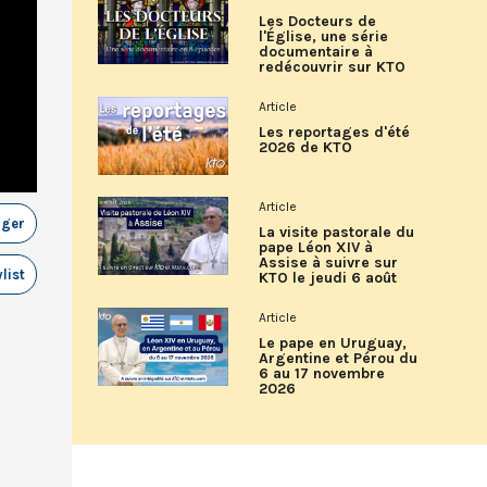
Les Docteurs de
l'Église, une série
documentaire à
redécouvrir sur KTO
Article
Les reportages d'été
2026 de KTO
Article
ager
La visite pastorale du
pape Léon XIV à
Assise à suivre sur
list
KTO le jeudi 6 août
Article
Le pape en Uruguay,
Argentine et Pérou du
6 au 17 novembre
2026