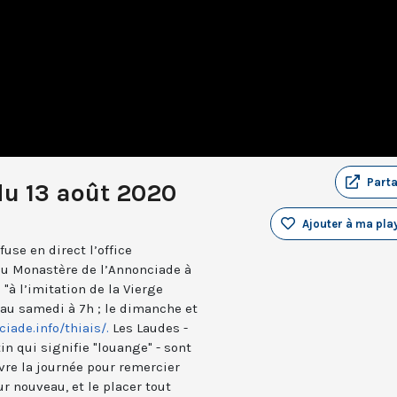
Part
du 13 août 2020
Ajouter à ma play
use en direct l’office
du Monastère de l’Annonciade à
 "à l’imitation de la Vierge
i au samedi à 7h ; le dimanche et
iade.info/thiais/.
Les Laudes -
in qui signifie "louange" - sont
vre la journée pour remercier
ur nouveau, et le placer tout