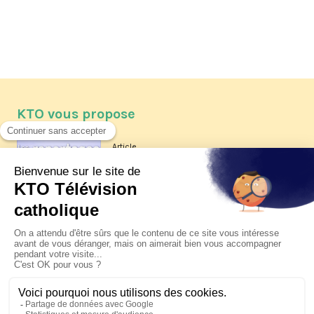
KTO vous propose
Article
Les reportages d'été 2026 de KTO
Article
La visite pastorale du pape Léon
XIV à Assise à suivre sur KTO le
jeudi 6 août
Article
Le pape en Uruguay, Argentine et
Pérou du 6 au 17 novembre 2026