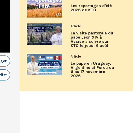
Les reportages d'été
2026 de KTO
Article
La visite pastorale du
pape Léon XIV à
Assise à suivre sur
KTO le jeudi 6 août
Article
ager
Le pape en Uruguay,
Argentine et Pérou du
6 au 17 novembre
list
2026