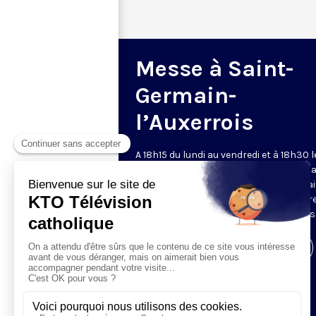
Messe à Saint-
Germain-
l’Auxerrois
A 18h15 du lundi au vendredi et à 18h30 l
samedi et dimanche, KTO retransmet l
messe en direct de l'église Saint-Germa
l'Auxerrois, grâce au recteur archiprêtre
aux chapelains de Notre-Dame de Paris
Visiter la page de l'émission