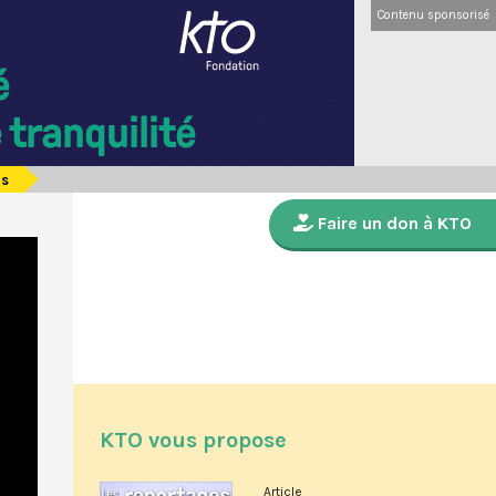
Contenu sponsorisé
is
Faire un don à KTO
KTO vous propose
Article