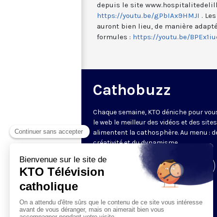
depuis le site www.hospitalitedelil
https://youtu.be/gPbIAx9HMJI
. Les
auront bien lieu, de manière adapté
formules :
https://youtu.be/BPEx1i
Cathobuzz
Chaque semaine, KTO déniche pour vou
le web le meilleur des vidéos et des sites
alimentent la cathosphère. Au menu : de
créativité et du dynamisme.
Visiter la page de l'émission