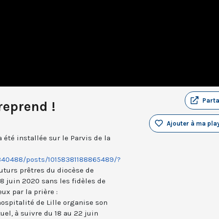
Part
reprend !
Ajouter à ma play
 été installée sur le Parvis de la
340488/posts/10158381188865489/?
 futurs prêtres du diocèse de
28 juin 2020 sans les fidèles de
eux par la prière :
hospitalité de Lille organise son
uel, à suivre du 18 au 22 juin