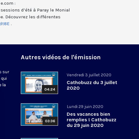
le.com :
 sessions d’été à Paray le Monial
e. Découvrez les différentes
udt8E
.
Autres vidéos de l'émission
s sur
Vendredi 3 juillet 2020
 qui
Cathobuzz du 3 juillet
 la
2020
04:24
Lundi 29 juin 2020
Des vacances bien
remplies ! Cathobuzz
03:36
du 29 juin 2020