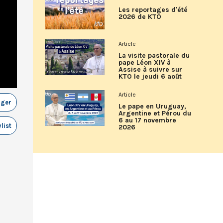
Les reportages d'été
2026 de KTO
Article
La visite pastorale du
pape Léon XIV à
Assise à suivre sur
KTO le jeudi 6 août
Article
ager
Le pape en Uruguay,
Argentine et Pérou du
6 au 17 novembre
list
2026