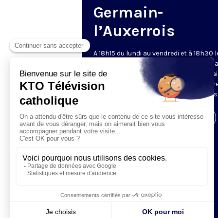
Germain-
l’Auxerrois
A 18h15 du lundi au vendredi et à 18h30 l
samedi et dimanche, KTO retransmet l
messe en direct de l'église Saint-Germa
l'Auxerrois, grâce au recteur archiprêtre
aux chapelains de Notre-Dame de Paris
Visiter la page de l'émission