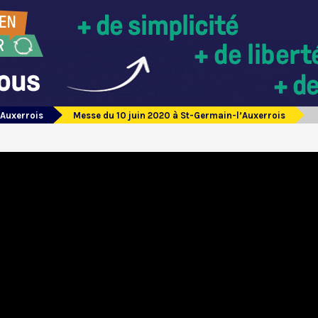
’Auxerrois
Messe du 10 juin 2020 à St-Germain-l’Auxerrois