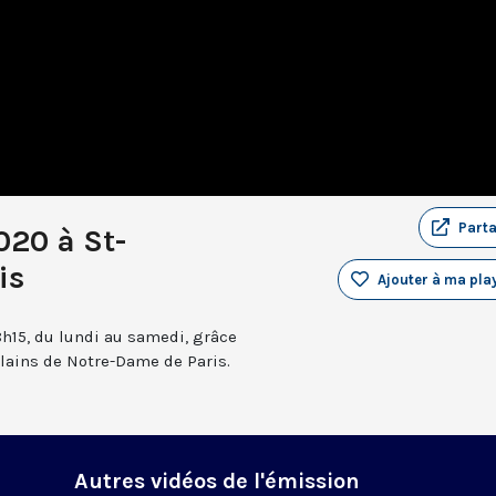
Part
020 à St-
is
Ajouter à ma play
8h15, du lundi au samedi, grâce
elains de Notre-Dame de Paris.
Autres vidéos de l'émission