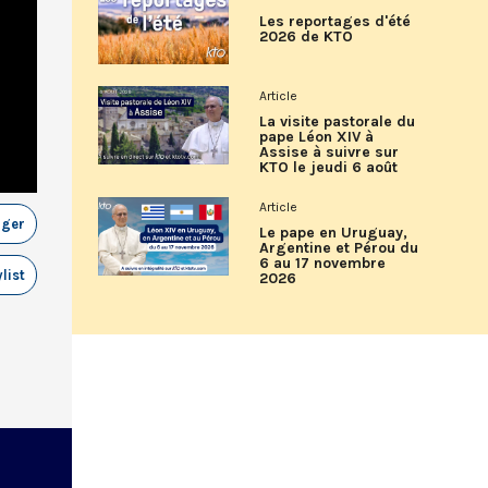
Les reportages d'été
2026 de KTO
Article
La visite pastorale du
pape Léon XIV à
Assise à suivre sur
KTO le jeudi 6 août
Article
ager
Le pape en Uruguay,
Argentine et Pérou du
6 au 17 novembre
list
2026