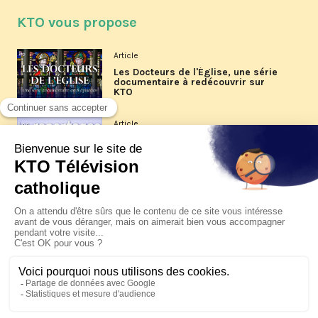
KTO vous propose
Article
Les Docteurs de l'Église, une série
documentaire à redécouvrir sur
KTO
Article
Les reportages d'été 2026 de KTO
Article
La visite pastorale du pape Léon
XIV à Assise à suivre sur KTO le
jeudi 6 août
Article
Le pape en Uruguay, Argentine et
Pérou du 6 au 17 novembre 2026