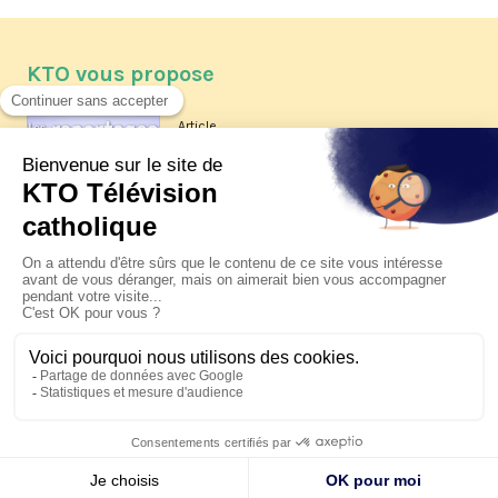
KTO vous propose
Article
Les reportages d'été 2026 de KTO
Article
La visite pastorale du pape Léon
XIV à Assise à suivre sur KTO le
jeudi 6 août
Article
Le pape en Uruguay, Argentine et
Pérou du 6 au 17 novembre 2026
© KTO 2026 —
Contact
—
Mentions légales