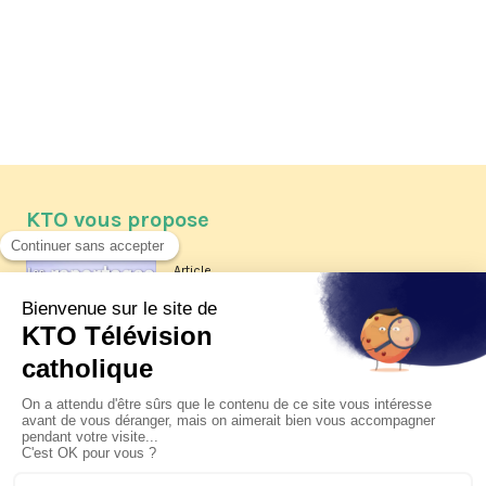
KTO vous propose
Article
Les reportages d'été 2026 de KTO
Article
La visite pastorale du pape Léon
XIV à Assise à suivre sur KTO le
jeudi 6 août
Article