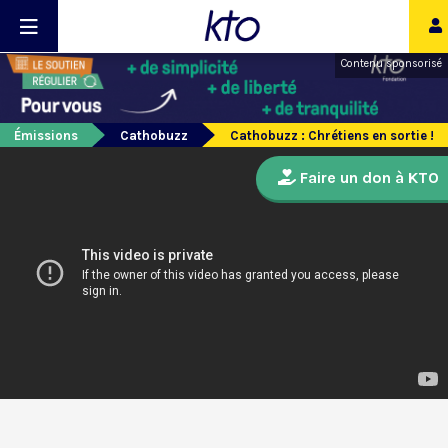
Contenu sponsorisé
Émissions
Cathobuzz
Cathobuzz : Chrétiens en sortie !
Faire un don à KTO