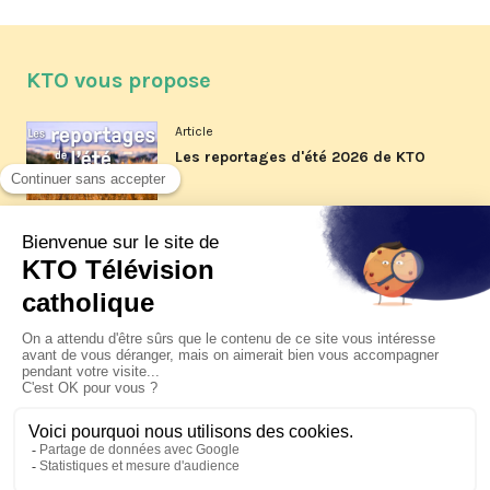
KTO vous propose
Article
Les reportages d'été 2026 de KTO
Article
La visite pastorale du pape Léon
XIV à Assise à suivre sur KTO le
jeudi 6 août
Article
Le pape en Uruguay, Argentine et
Pérou du 6 au 17 novembre 2026
© KTO 2026 —
Contact
—
Mentions légales