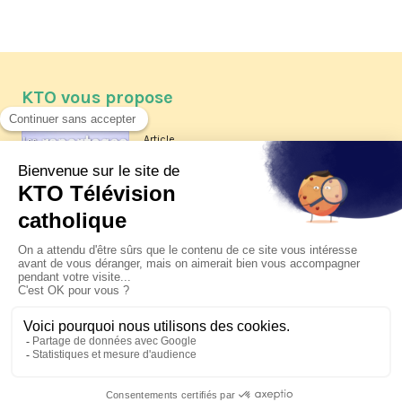
KTO vous propose
Article
Les reportages d'été 2026 de KTO
Article
La visite pastorale du pape Léon
XIV à Assise à suivre sur KTO le
jeudi 6 août
Article
Le pape en Uruguay, Argentine et
Pérou du 6 au 17 novembre 2026