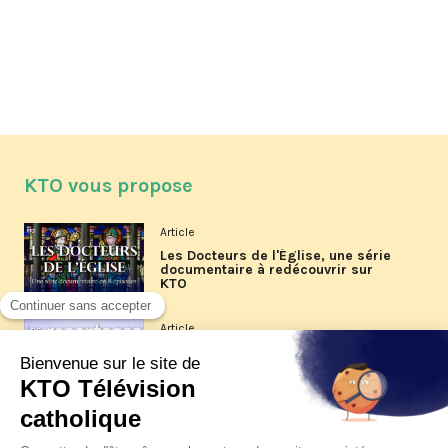
KTO vous propose
Article
Les Docteurs de l'Église, une série
documentaire à redécouvrir sur
KTO
Article
Les reportages d'été 2026 de KTO
Article
La visite pastorale du pape Léon