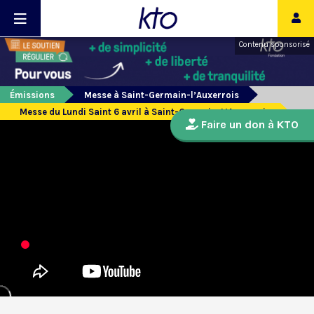
Contenu sponsorisé
Émissions
Messe à Saint-Germain-l’Auxerrois
Messe du Lundi Saint 6 avril à Saint-Germain-L’Auxerrois
Faire un don à KTO