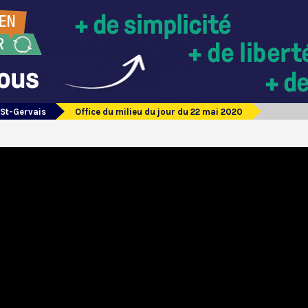
 St-Gervais
Office du milieu du jour du 22 mai 2020