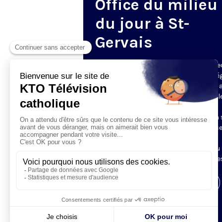
Office du milieu
du jour à St-
Gervais
Du mardi au samedi, KTO diffuse en dire
l’office du milieu du jour, en direct de l’é
Saint-Gervais-Saint-Protais (Paris 4e), 
les Fraternités Monastiques de Jérusal
L’Office du Milieu du Jour regroupe, en
particulier, «au milieu du jour» et en un 
office, les heures monastiques de Tierce
Sexte et None. Il permet à l’Église de
retrouver son Seigneur entre l’office du
matin (Laudes) et l’office du soir (Vêpres
Visiter la page de l'émission