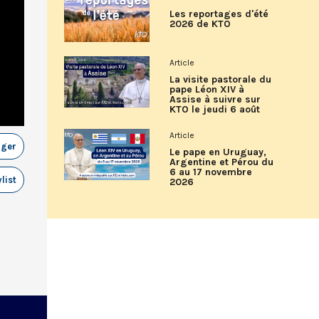
Les reportages d'été
2026 de KTO
Article
La visite pastorale du
pape Léon XIV à
Assise à suivre sur
KTO le jeudi 6 août
Article
ager
Le pape en Uruguay,
Argentine et Pérou du
6 au 17 novembre
list
2026