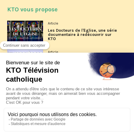
KTO vous propose
Article
Les Docteurs de l'Église, une série
documentaire à redécouvrir sur
KTO
Article
Les reportages d'été 2026 de KTO
Article
La visite pastorale du pape Léon
XIV à Assise à suivre sur KTO le
jeudi 6 août
Article
Le pape en Uruguay, Argentine et
Pérou du 6 au 17 novembre 2026