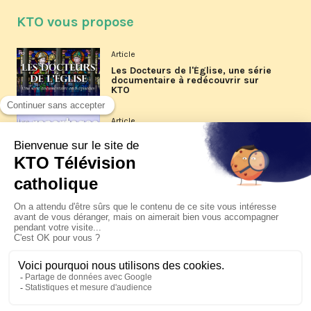
KTO vous propose
Article
Les Docteurs de l'Église, une série
documentaire à redécouvrir sur
KTO
Article
Les reportages d'été 2026 de KTO
Article
La visite pastorale du pape Léon
XIV à Assise à suivre sur KTO le
jeudi 6 août
Article
Le pape en Uruguay, Argentine et
Pérou du 6 au 17 novembre 2026