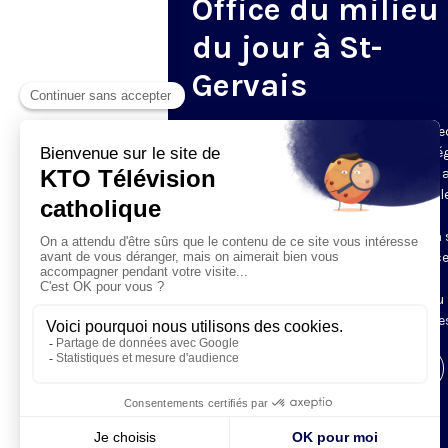
Office du milieu
du jour à St-
Gervais
Du mardi au samedi, KTO diffuse en dire
l’office du milieu du jour, en direct de l’é
Saint-Gervais-Saint-Protais (Paris 4e), 
les Fraternités Monastiques de Jérusal
L’Office du Milieu du Jour regroupe, en
particulier, «au milieu du jour» et en un 
office, les heures monastiques de Tierce
Sexte et None. Il permet à l’Église de
retrouver son Seigneur entre l’office du
matin (Laudes) et l’office du soir (Vêpres
Visiter la page de l'émission