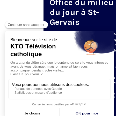
Office du milieu
du jour à St-
Gervais
Du mardi au samedi, KTO diffuse en dire
l’office du milieu du jour, en direct de l’é
Saint-Gervais-Saint-Protais (Paris 4e), 
les Fraternités Monastiques de Jérusal
L’Office du Milieu du Jour regroupe, en
particulier, «au milieu du jour» et en un 
office, les heures monastiques de Tierce
Sexte et None. Il permet à l’Église de
retrouver son Seigneur entre l’office du
matin (Laudes) et l’office du soir (Vêpres
Visiter la page de l'émission