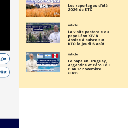
Les reportages d'été
2026 de KTO
Article
La visite pastorale du
pape Léon XIV à
Assise à suivre sur
KTO le jeudi 6 août
Article
ager
Le pape en Uruguay,
Argentine et Pérou du
6 au 17 novembre
list
2026