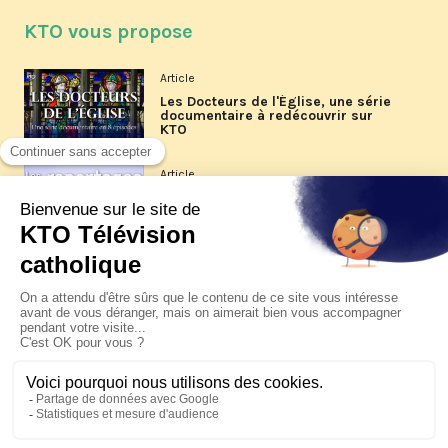
KTO vous propose
Article
Les Docteurs de l'Église, une série
documentaire à redécouvrir sur
KTO
Article
Les reportages d'été 2026 de KTO
Article
La visite pastorale du pape Léon
XIV à Assise à suivre sur KTO le
jeudi 6 août
Article
Le pape en Uruguay, Argentine et
Pérou du 6 au 17 novembre 2026