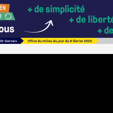
 St-Gervais
Office du milieu du jour du 6 février 2020