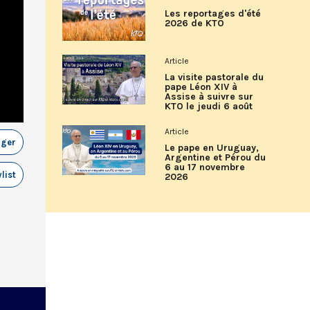
Les reportages d'été
2026 de KTO
Article
La visite pastorale du
pape Léon XIV à
Assise à suivre sur
KTO le jeudi 6 août
Article
ager
Le pape en Uruguay,
Argentine et Pérou du
6 au 17 novembre
list
2026