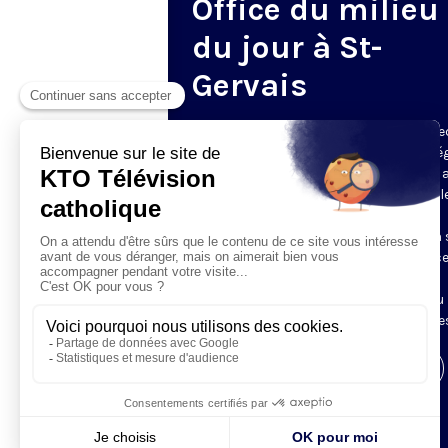
Office du milieu
du jour à St-
Gervais
Du mardi au samedi, KTO diffuse en dire
l’office du milieu du jour, en direct de l’é
Saint-Gervais-Saint-Protais (Paris 4e), 
les Fraternités Monastiques de Jérusal
L’Office du Milieu du Jour regroupe, en
particulier, «au milieu du jour» et en un 
office, les heures monastiques de Tierce
Sexte et None. Il permet à l’Église de
retrouver son Seigneur entre l’office du
matin (Laudes) et l’office du soir (Vêpres
Visiter la page de l'émission