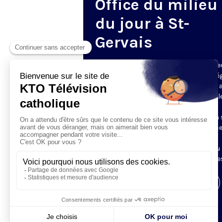
Office du milieu
du jour à St-
Gervais
Du mardi au samedi, KTO diffuse en dire
l’office du milieu du jour, en direct de l’é
Saint-Gervais-Saint-Protais (Paris 4e), 
les Fraternités Monastiques de Jérusal
L’Office du Milieu du Jour regroupe, en
particulier, «au milieu du jour» et en un 
office, les heures monastiques de Tierce
Sexte et None. Il permet à l’Église de
retrouver son Seigneur entre l’office du
matin (Laudes) et l’office du soir (Vêpres
Visiter la page de l'émission