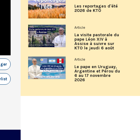
Les reportages d'été
2026 de KTO
Article
La visite pastorale du
pape Léon XIV à
Assise à suivre sur
KTO le jeudi 6 août
Article
ager
Le pape en Uruguay,
Argentine et Pérou du
6 au 17 novembre
list
2026