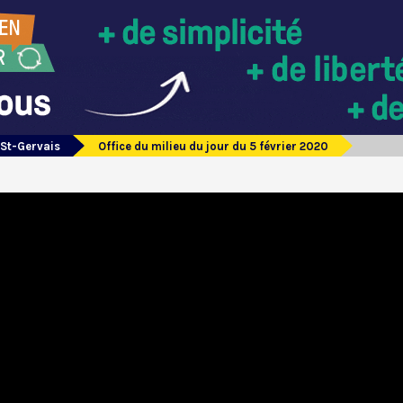
 St-Gervais
Office du milieu du jour du 5 février 2020