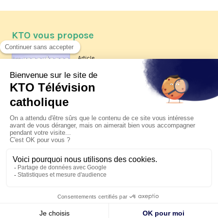
KTO vous propose
Article
Les reportages d'été 2026 de KTO
Article
La visite pastorale du pape Léon
XIV à Assise à suivre sur KTO le
jeudi 6 août
Article
Le pape en Uruguay, Argentine et
Pérou du 6 au 17 novembre 2026
© KTO 2026 —
Contact
—
Mentions légales