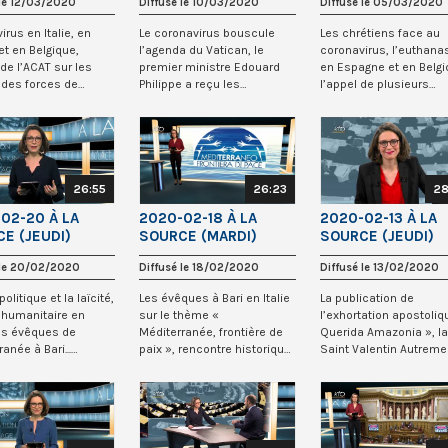
 le 12/03/2020
Diffusé le 10/03/2020
Diffusé le 05/03/2020
CIPALES
ECOLE BIBLIQUE DE
JERUSALEM
irus en Italie, en
Le coronavirus bouscule
Les chrétiens face au
et en Belgique,
l’agenda du Vatican, le
coronavirus, l’euthana
 de l’ACAT sur les
premier ministre Edouard
en Espagne et en Belgi
 des forces de
Philippe a reçu les
l’appel de plusieurs
 350 an...
représentants de l’...
associations sur...
26:55
26:23
28
02-20 À LA
2020-02-18 À LA
2020-02-13 À LA
E (JEUDI)
SOURCE (MARDI)
SOURCE (JEUDI)
 le 20/02/2020
Diffusé le 18/02/2020
Diffusé le 13/02/2020
politique et la laïcité,
Les évêques à Bari en Italie
La publication de
e humanitaire en
sur le thème «
l’exhortation apostoliq
les évêques de
Méditerranée, frontière de
Querida Amazonia », la
anée à Bari...
paix », rencontre historique
Saint Valentin Autreme
z...
entre Pékin...
violences meu...