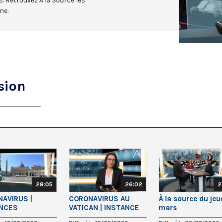
s. Retrouvez À la Source les
ne.
sion
28:05
26:02
2
AVIRUS |
CORONAVIRUS AU
À la source du jeu
ENCES
VATICAN | INSTANCE
mars
IERES |
MATIGNON | 100 ANS