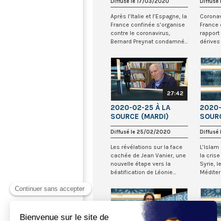
Diffusé le 17/03/2020
Diffusé
MUNI
Après l’Italie et l’Espagne, la
Coronav
France confinée s’organise
France 
contre le coronavirus,
rapport
Bernard Preynat condamnée
dérives
à 5...
l’ordre,
27:42
2020-02-25 À LA
2020-
SOURCE (MARDI)
SOURC
Diffusé le 25/02/2020
Diffusé
Les révélations sur la face
L’Islam 
cachée de Jean Vanier, une
la cris
nouvelle étape vers la
Syrie, 
béatification de Léonie
Méditerr
Martin, le...
Retrouve