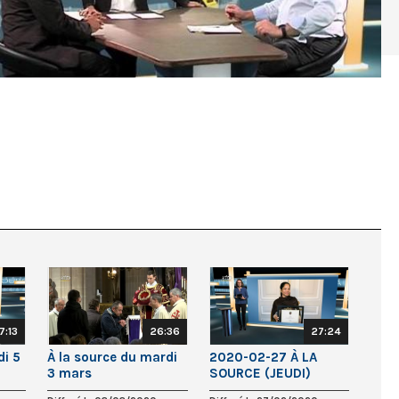
7:13
26:36
27:24
di 5
À la source du mardi
2020-02-27 À LA
3 mars
SOURCE (JEUDI)