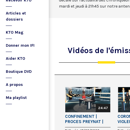
Recevoir KTO
décalé sur l'actualité des chroniqueur
mardi et jeudi à 21h45 sur notre anten
Articles et
dossiers
KTO Mag
Donner mon IFI
Vidéos
de l'émis
Aider KTO
Boutique DVD
A propos
Ma playlist
24:47
CONFINEMENT |
CORON
PROCES PREYNAT |
VIOL
CRISE EN SYRIE
POLIC