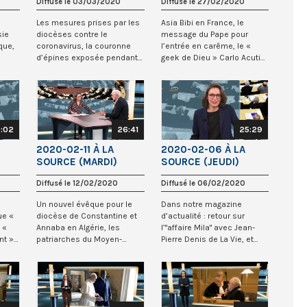
Diffusé le 03/03/2020
Diffusé le 27/02/2020
Les mesures prises par les
Asia Bibi en France, le
sie
diocèses contre le
message du Pape pour
que,
coronavirus, la couronne
l’entrée en carême, le «
d’épines exposée pendant
geek de Dieu » Carlo Acutis
le Carême, l’ouv...
bientôt bienhe...
:02
26:41
25:29
2020-02-11 À LA
2020-02-06 À LA
SOURCE (MARDI)
SOURCE (JEUDI)
Diffusé le 12/02/2020
Diffusé le 06/02/2020
Un nouvel évêque pour le
Dans notre magazine
ue «
diocèse de Constantine et
d’actualité : retour sur
 «
Annaba en Algérie, les
l’"affaire Mila" avec Jean-
nt »,
patriarches du Moyen-
Pierre Denis de La Vie, et
Orient reçus à Ro...
Alain Baron d...