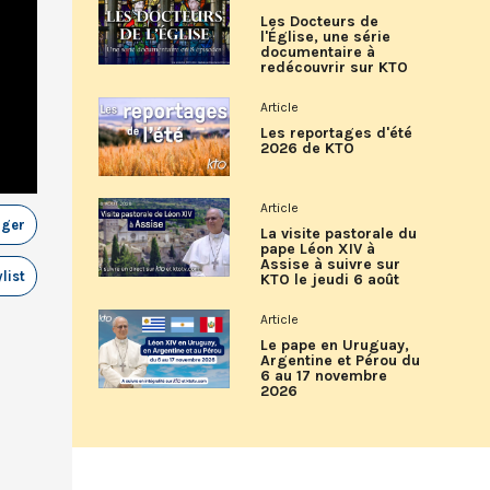
Les Docteurs de
l'Église, une série
documentaire à
redécouvrir sur KTO
Article
Les reportages d'été
2026 de KTO
Article
ager
La visite pastorale du
pape Léon XIV à
Assise à suivre sur
list
KTO le jeudi 6 août
Article
Le pape en Uruguay,
Argentine et Pérou du
6 au 17 novembre
2026