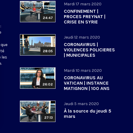
Mardi 17 mars 2020
CONFINEMENT |
PROCES PREYNAT |
24:47
CRISE EN SYRIE
:
e
Jeudi 12 mars 2020
CORONAVIRUS |
 que
VIOLENCES POLICIERES
ité
28:05
| MUNICIPALES
 les
.
Mardi 10 mars 2020
CORONAVIRUS AU
VATICAN | INSTANCE
26:02
MATIGNON | 100 ANS
ECOLE BIBLIQUE DE
JERUSALEM
Jeudi 5 mars 2020
À la source du jeudi 5
mars
27:13