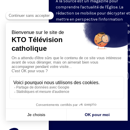
À la Source est un magazine pour
comprendre l'actualité de l'Église. La
rédaction se mobilise pour décrypter et
mettre en perspective l'information
religieuse de la semaine. Au programme 
reportages, revue de presse, décryptag
d'experts, analyses des directeurs de
rédaction de la presse chrétienne, ainsi
tour à tour, le regard décalé sur l'actual
des chroniqueurs. Retrouvez À la Source
mardi et jeudi à 21h45 sur notre antenne
Visiter la page de l'émission