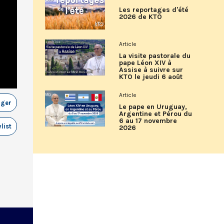
Les reportages d'été
2026 de KTO
Article
La visite pastorale du
pape Léon XIV à
Assise à suivre sur
KTO le jeudi 6 août
Article
ager
Le pape en Uruguay,
Argentine et Pérou du
6 au 17 novembre
list
2026