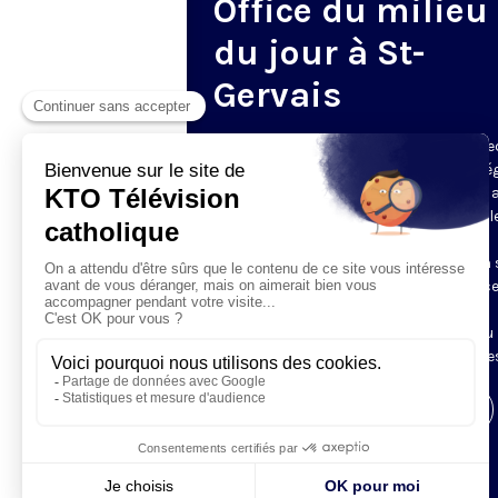
Office du milieu
du jour à St-
Gervais
Du mardi au samedi, KTO diffuse en dire
l’office du milieu du jour, en direct de l’é
Saint-Gervais-Saint-Protais (Paris 4e), 
les Fraternités Monastiques de Jérusal
L’Office du Milieu du Jour regroupe, en
particulier, «au milieu du jour» et en un 
office, les heures monastiques de Tierce
Sexte et None. Il permet à l’Église de
retrouver son Seigneur entre l’office du
matin (Laudes) et l’office du soir (Vêpres
Visiter la page de l'émission