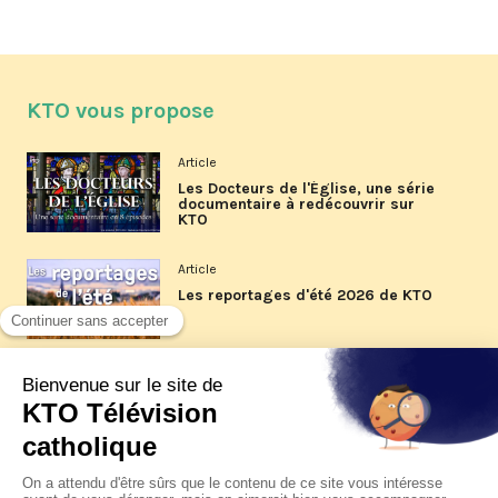
KTO vous propose
Article
Les Docteurs de l'Église, une série
documentaire à redécouvrir sur
KTO
Article
Les reportages d'été 2026 de KTO
Article
La visite pastorale du pape Léon
XIV à Assise à suivre sur KTO le
jeudi 6 août
Article