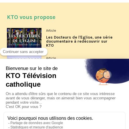
KTO vous propose
Article
Les Docteurs de l'Église, une série
documentaire à redécouvrir sur
KTO
Article
Les reportages d'été 2026 de KTO
Article
La visite pastorale du pape Léon
XIV à Assise à suivre sur KTO le
jeudi 6 août
Article
Le pape en Uruguay, Argentine et
Pérou du 6 au 17 novembre 2026