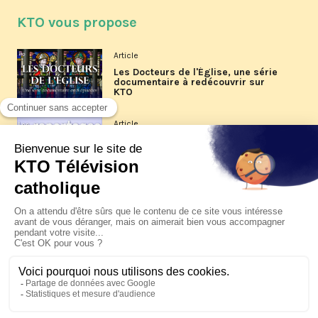
KTO vous propose
Article
Les Docteurs de l'Église, une série
documentaire à redécouvrir sur
KTO
Article
Les reportages d'été 2026 de KTO
Article
La visite pastorale du pape Léon
XIV à Assise à suivre sur KTO le
jeudi 6 août
Article
Le pape en Uruguay, Argentine et
Pérou du 6 au 17 novembre 2026