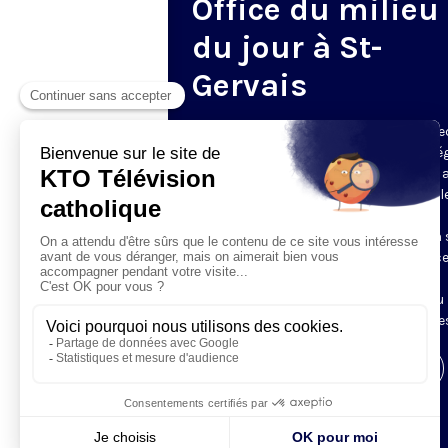
Office du milieu
du jour à St-
Gervais
Du mardi au samedi, KTO diffuse en dire
l’office du milieu du jour, en direct de l’é
Saint-Gervais-Saint-Protais (Paris 4e), 
les Fraternités Monastiques de Jérusal
L’Office du Milieu du Jour regroupe, en
particulier, «au milieu du jour» et en un 
office, les heures monastiques de Tierce
Sexte et None. Il permet à l’Église de
retrouver son Seigneur entre l’office du
matin (Laudes) et l’office du soir (Vêpres
Visiter la page de l'émission