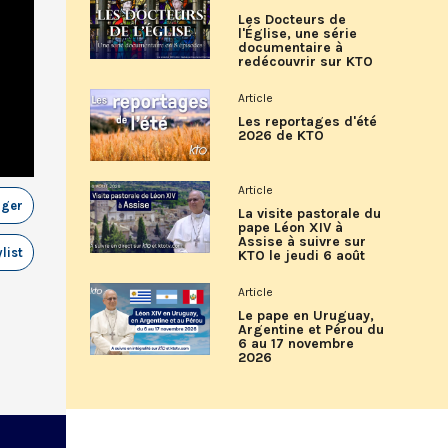
Les Docteurs de
l'Église, une série
documentaire à
redécouvrir sur KTO
Article
Les reportages d'été
2026 de KTO
Article
ager
La visite pastorale du
pape Léon XIV à
Assise à suivre sur
list
KTO le jeudi 6 août
Article
Le pape en Uruguay,
Argentine et Pérou du
6 au 17 novembre
2026