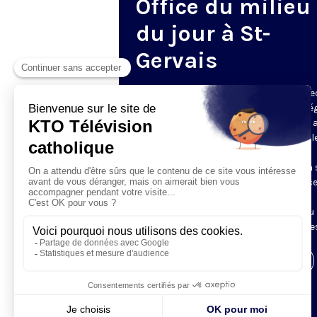
Office du milieu
du jour à St-
Gervais
Du mardi au samedi, KTO diffuse en dire
l’office du milieu du jour, en direct de l’é
Saint-Gervais-Saint-Protais (Paris 4e), 
les Fraternités Monastiques de Jérusal
L’Office du Milieu du Jour regroupe, en
particulier, «au milieu du jour» et en un 
office, les heures monastiques de Tierce
Sexte et None. Il permet à l’Église de
retrouver son Seigneur entre l’office du
matin (Laudes) et l’office du soir (Vêpres
Visiter la page de l'émission