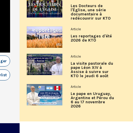
Les Docteurs de
l'Église, une série
documentaire à
redécouvrir sur KTO
Article
Les reportages d'été
2026 de KTO
Article
ager
La visite pastorale du
pape Léon XIV à
Assise à suivre sur
list
KTO le jeudi 6 août
Article
Le pape en Uruguay,
Argentine et Pérou du
6 au 17 novembre
2026