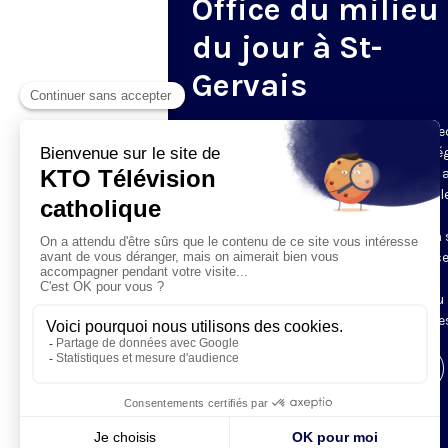
Office du milieu
du jour à St-
Gervais
Du mardi au samedi, KTO diffuse en dire
l’office du milieu du jour, en direct de l’é
Saint-Gervais-Saint-Protais (Paris 4e), 
les Fraternités Monastiques de Jérusal
L’Office du Milieu du Jour regroupe, en
particulier, «au milieu du jour» et en un 
office, les heures monastiques de Tierce
Sexte et None. Il permet à l’Église de
retrouver son Seigneur entre l’office du
matin (Laudes) et l’office du soir (Vêpres
Visiter la page de l'émission