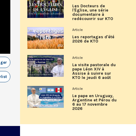
Les Docteurs de
l'Église, une série
documentaire à
redécouvrir sur KTO
Article
Les reportages d'été
2026 de KTO
Article
ager
La visite pastorale du
pape Léon XIV à
Assise à suivre sur
list
KTO le jeudi 6 août
Article
Le pape en Uruguay,
Argentine et Pérou du
6 au 17 novembre
2026