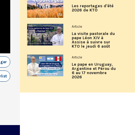
Les reportages d'été
2026 de KTO
Article
La visite pastorale du
pape Léon XIV à
Assise à suivre sur
KTO le jeudi 6 août
Article
ager
Le pape en Uruguay,
Argentine et Pérou du
6 au 17 novembre
list
2026