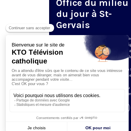
Office du milieu
du jour à St-
Gervais
Du mardi au samedi, KTO diffuse en dire
l’office du milieu du jour, en direct de l’é
Saint-Gervais-Saint-Protais (Paris 4e), 
les Fraternités Monastiques de Jérusal
L’Office du Milieu du Jour regroupe, en
particulier, «au milieu du jour» et en un 
office, les heures monastiques de Tierce
Sexte et None. Il permet à l’Église de
retrouver son Seigneur entre l’office du
matin (Laudes) et l’office du soir (Vêpres
Visiter la page de l'émission