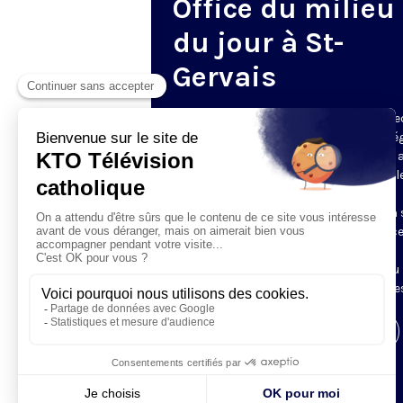
Office du milieu
du jour à St-
Gervais
Du mardi au samedi, KTO diffuse en dire
l’office du milieu du jour, en direct de l’é
Saint-Gervais-Saint-Protais (Paris 4e), 
les Fraternités Monastiques de Jérusal
L’Office du Milieu du Jour regroupe, en
particulier, «au milieu du jour» et en un 
office, les heures monastiques de Tierce
Sexte et None. Il permet à l’Église de
retrouver son Seigneur entre l’office du
matin (Laudes) et l’office du soir (Vêpres
Visiter la page de l'émission