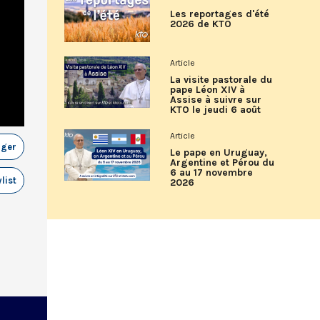
Les reportages d'été
2026 de KTO
Article
La visite pastorale du
pape Léon XIV à
Assise à suivre sur
KTO le jeudi 6 août
Article
ager
Le pape en Uruguay,
Argentine et Pérou du
6 au 17 novembre
list
2026