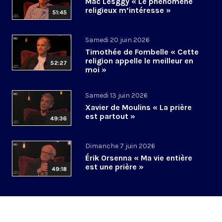
Mac Lesggy « Le phénomène
religieux m’intéresse »
51:45
Samedi 20 juin 2026
Timothée de Fombelle « Cette
religion appelle le meilleur en
52:27
moi »
Samedi 13 juin 2026
Xavier de Moulins « La prière
est partout »
49:36
Dimanche 7 juin 2026
Érik Orsenna « Ma vie entière
est une prière »
49:18