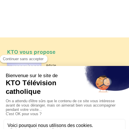
KTO vous propose
Article
Les reportages d'été 2026 de KTO
Article
La visite pastorale du pape Léon
XIV à Assise à suivre sur KTO le
jeudi 6 août
Article
Le pape en Uruguay, Argentine et