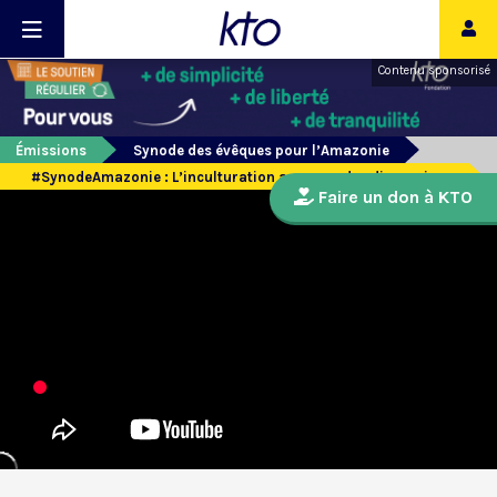
Contenu sponsorisé
Émissions
Synode des évêques pour l’Amazonie
#SynodeAmazonie : L’inculturation au coeur des discussions
Faire un don à KTO