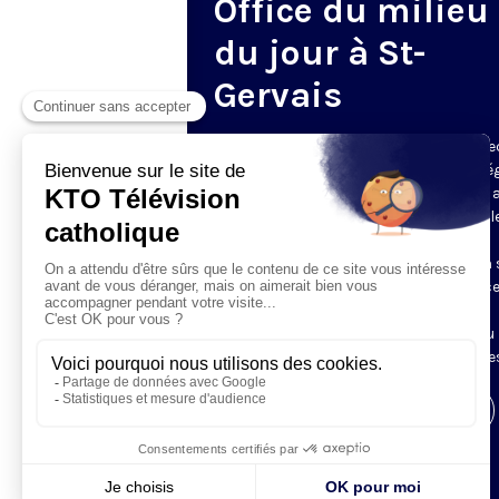
Office du milieu
du jour à St-
Gervais
Du mardi au samedi, KTO diffuse en dire
l’office du milieu du jour, en direct de l’é
Saint-Gervais-Saint-Protais (Paris 4e), 
les Fraternités Monastiques de Jérusal
L’Office du Milieu du Jour regroupe, en
particulier, «au milieu du jour» et en un 
office, les heures monastiques de Tierce
Sexte et None. Il permet à l’Église de
retrouver son Seigneur entre l’office du
matin (Laudes) et l’office du soir (Vêpres
Visiter la page de l'émission