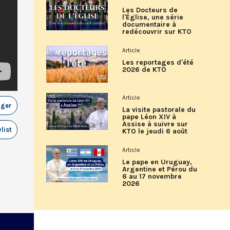
Les Docteurs de
l'Église, une série
documentaire à
redécouvrir sur KTO
Article
Les reportages d'été
2026 de KTO
Article
ager
La visite pastorale du
pape Léon XIV à
Assise à suivre sur
list
KTO le jeudi 6 août
Article
Le pape en Uruguay,
Argentine et Pérou du
6 au 17 novembre
2026