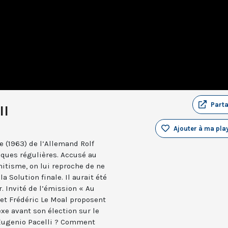
Part
II
Ajouter à ma play
e (1963) de l’Allemand Rolf
taques régulières. Accusé au
mitisme, on lui reproche de ne
Solution finale. Il aurait été
r. Invité de l’émission « Au
t et Frédéric Le Moal proposent
xe avant son élection sur le
t Eugenio Pacelli ? Comment