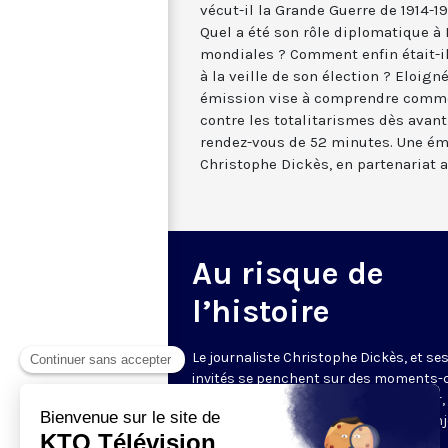
vécut-il la Grande Guerre de 1914-1
Quel a été son rôle diplomatique à
mondiales ? Comment enfin était-il
à la veille de son élection ? Eloign
émission vise à comprendre commen
contre les totalitarismes dès avan
rendez-vous de 52 minutes. Une ém
Christophe Dickès, en partenariat a
Au risque de
l’histoire
Le journaliste Christophe Dickès, et se
invités se penchent sur des moments-
de l'Histoire de l'Eglise, pour en exposer,
manière aussi claire que précise, les enj
les faits.