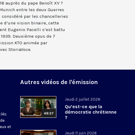
918 auprès du pape Benoît XV ?
 Munich entre les deux Guerres
 considéré par les chancelleries
ée d’une vision binaire, cette
t Eugenio Pacelli s’est battu
t 1939. Deuxième opus de 7
ission KTO animée par
vec StoriaVoce.
Autres vidéos de l'émission
Jeudi 2 juillet 2026
Qu’est-ce que la
s
démocratie chrétienne
49:37
clés
?
 de
eux et
Jeudi 11 juin 2026