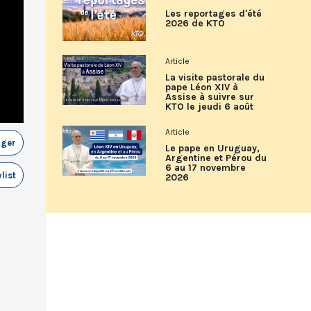
Les reportages d'été
2026 de KTO
Article
La visite pastorale du
pape Léon XIV à
Assise à suivre sur
KTO le jeudi 6 août
Article
ager
Le pape en Uruguay,
Argentine et Pérou du
6 au 17 novembre
list
2026