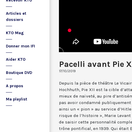
Recevoir KTO
Articles et
dossiers
KTO Mag
Donner mon IFI
Aider KTO
Pacelli avant Pie X
17/10/2019
Boutique DVD
Depuis la pièce de théâtre Le Vicair
A propos
Hochhuth, Pie XII est la cible d’at
mieux de naïveté, au pire d’antisé
Ma playlist
pas avoir condamné publiquement la 
ainsi un « pion » au service d’Hitle
risque de l’histoire », Marie Levan
de saisir cette personnalité comple
trône pontifical, en 1939. Qui étai