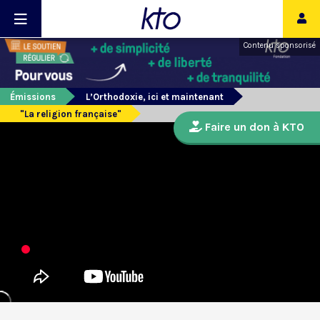
Contenu sponsorisé
Émissions
L’Orthodoxie, ici et maintenant
"La religion française"
Faire un don à KTO