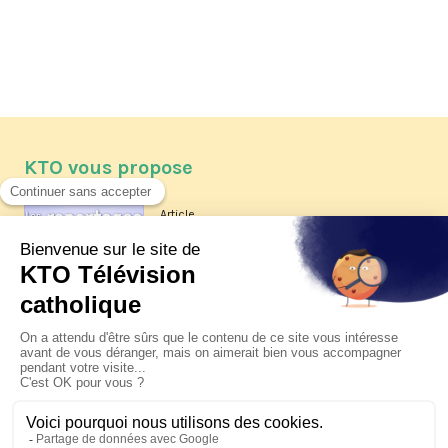
KTO vous propose
Article
Les reportages d'été 2026 de KTO
Article
La visite pastorale du pape Léon
XIV à Assise à suivre sur KTO le
jeudi 6 août
Article
Le pape en Uruguay, Argentine et
Pérou du 6 au 17 novembre 2026