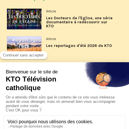
Article
Les Docteurs de l'Église, une série
documentaire à redécouvrir sur
KTO
Article
Les reportages d'été 2026 de KTO
Article
La visite pastorale du pape Léon
XIV à Assise à suivre sur KTO le
jeudi 6 août
Article
Le pape en Uruguay, Argentine et
Pérou du 6 au 17 novembre 2026