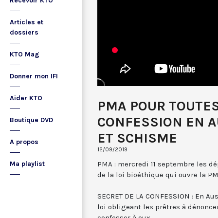
Recevoir KTO
Articles et
dossiers
KTO Mag
Donner mon IFI
Aider KTO
PMA POUR TOUTES
CONFESSION EN A
Boutique DVD
ET SCHISME
A propos
12/09/2019
PMA : mercredi 11 septembre les dép
Ma playlist
de la loi bioéthique qui ouvre la P
SECRET DE LA CONFESSION : En Austr
loi obligeant les prêtres à dénonce
confesser à eux.