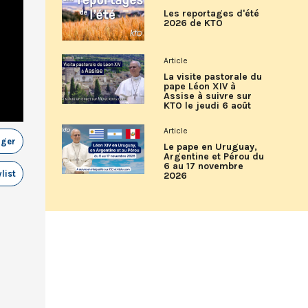
Les reportages d'été
2026 de KTO
Article
La visite pastorale du
pape Léon XIV à
Assise à suivre sur
KTO le jeudi 6 août
Article
ager
Le pape en Uruguay,
Argentine et Pérou du
6 au 17 novembre
list
2026