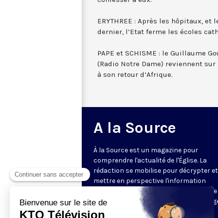
ERYTHREE : Après les hôpitaux, et l
dernier, l’Etat ferme les écoles cat
PAPE et SCHISME : le Guillaume Gou
(Radio Notre Dame) reviennent sur 
à son retour d’Afrique.
A la Source
À la Source est un magazine pour
comprendre l'actualité de l'Église. La
rédaction se mobilise pour décrypter et
mettre en perspective l'information
religieuse de la semaine. Au programme 
reportages, revue de presse, décryptag
d'experts, analyses des directeurs de