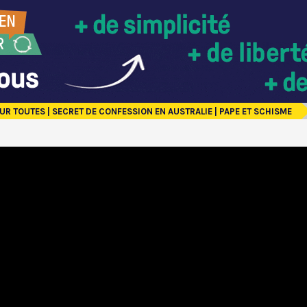
UR TOUTES | SECRET DE CONFESSION EN AUSTRALIE | PAPE ET SCHISME