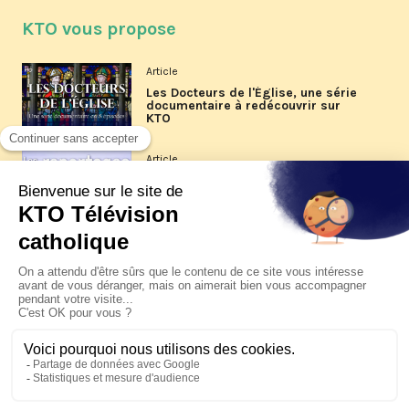
KTO vous propose
Article
Les Docteurs de l'Église, une série
documentaire à redécouvrir sur
KTO
Article
Les reportages d'été 2026 de KTO
Article
La visite pastorale du pape Léon
XIV à Assise à suivre sur KTO le
jeudi 6 août
Article
Le pape en Uruguay, Argentine et
Pérou du 6 au 17 novembre 2026