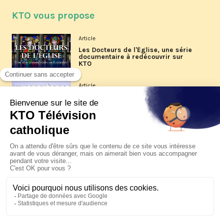
KTO vous propose
Article
Les Docteurs de l'Église, une série
documentaire à redécouvrir sur
KTO
Article
Les reportages d'été 2026 de KTO
Article
La visite pastorale du pape Léon
XIV à Assise à suivre sur KTO le
jeudi 6 août
Article
Le pape en Uruguay, Argentine et
Pérou du 6 au 17 novembre 2026