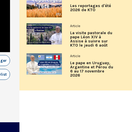
Les reportages d'été
2026 de KTO
Article
La visite pastorale du
pape Léon XIV à
Assise à suivre sur
KTO le jeudi 6 août
Article
ager
Le pape en Uruguay,
Argentine et Pérou du
6 au 17 novembre
list
2026