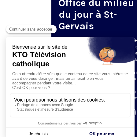
Office du milieu
du jour à St-
Gervais
Du mardi au samedi, KTO diffuse en dire
l’office du milieu du jour, en direct de l’é
Saint-Gervais-Saint-Protais (Paris 4e), 
les Fraternités Monastiques de Jérusal
L’Office du Milieu du Jour regroupe, en
particulier, «au milieu du jour» et en un 
office, les heures monastiques de Tierce
Sexte et None. Il permet à l’Église de
retrouver son Seigneur entre l’office du
matin (Laudes) et l’office du soir (Vêpres
Visiter la page de l'émission