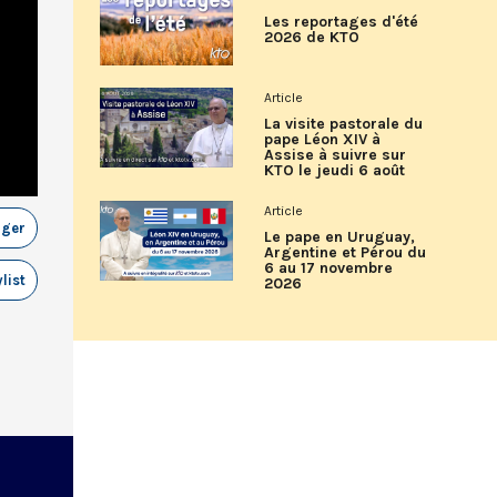
Les reportages d'été
2026 de KTO
Article
La visite pastorale du
pape Léon XIV à
Assise à suivre sur
KTO le jeudi 6 août
Article
ager
Le pape en Uruguay,
Argentine et Pérou du
6 au 17 novembre
list
2026