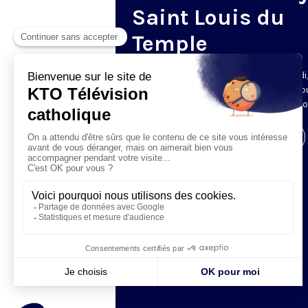
Saint Louis du
Temple
Tout le mois d’août, du mardi au samedi
diffuse en direct l’office des laudes, dep
l’Abbaye Saint-Louis-du-Temple de Limo
Visiter la page de l'émission