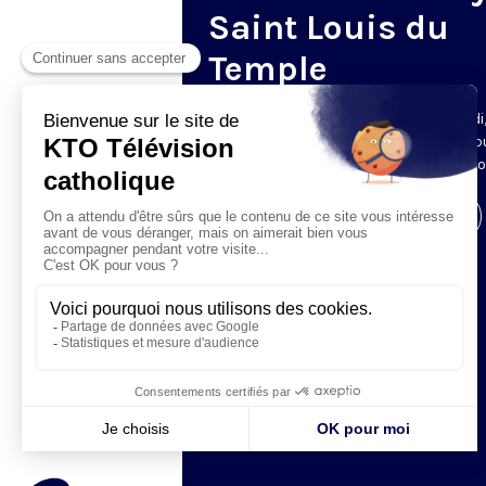
Saint Louis du
Temple
Tout le mois d’août, du mardi au samedi
diffuse en direct l’office des laudes, dep
l’Abbaye Saint-Louis-du-Temple de Limo
Visiter la page de l'émission