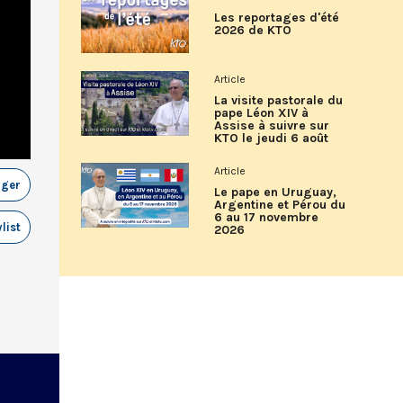
Les reportages d'été
2026 de KTO
Article
La visite pastorale du
pape Léon XIV à
Assise à suivre sur
KTO le jeudi 6 août
Article
ager
Le pape en Uruguay,
Argentine et Pérou du
6 au 17 novembre
list
2026