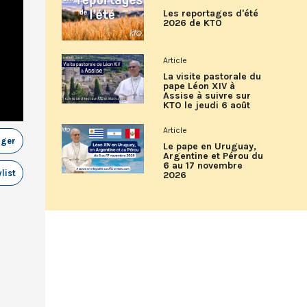
Les reportages d'été
2026 de KTO
Article
La visite pastorale du
pape Léon XIV à
Assise à suivre sur
KTO le jeudi 6 août
Article
ager
Le pape en Uruguay,
Argentine et Pérou du
6 au 17 novembre
list
2026