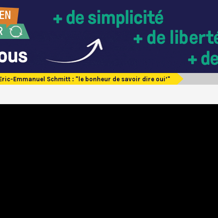
Eric-Emmanuel Schmitt : "le bonheur de savoir dire oui’"