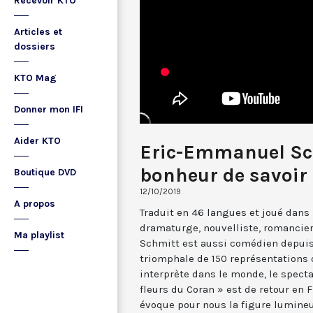
Recevoir KTO
Articles et
dossiers
KTO Mag
Donner mon IFI
Aider KTO
Eric-Emmanuel Sch
bonheur de savoir 
Boutique DVD
12/10/2019
A propos
Traduit en 46 langues et joué dans 
dramaturge, nouvelliste, romancie
Ma playlist
Schmitt est aussi comédien depuis
triomphale de 150 représentations 
interprète dans le monde, le spect
fleurs du Coran » est de retour en F
évoque pour nous la figure lumine