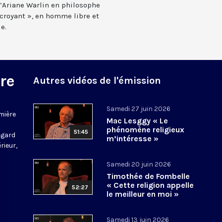
d’Ariane Warlin en philosophe
-croyant », en homme libre et
e.
re
Autres vidéos de l'émission
Samedi 27 juin 2026
mière
Mac Lesggy « Le
phénomène religieux
51:45
regard
m’intéresse »
rieur,
Samedi 20 juin 2026
Timothée de Fombelle
« Cette religion appelle
52:27
le meilleur en moi »
Samedi 13 juin 2026