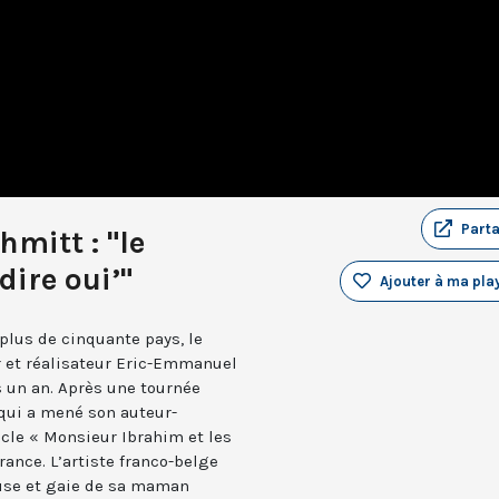
Part
mitt : "le
dire oui’"
Ajouter à ma play
plus de cinquante pays, le
r et réalisateur Eric-Emmanuel
 un an. Après une tournée
qui a mené son auteur-
acle « Monsieur Ibrahim et les
rance. L’artiste franco-belge
use et gaie de sa maman