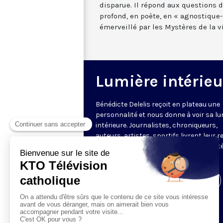
disparue. Il répond aux questions 
profond, en poète, en « agnostique
émerveillé par les Mystères de la vi
Lumière intérieu
Bénédicte Delelis reçoit en plateau une
personnalité et nous donne à voir sa lu
intérieure. Journalistes, chroniqueurs,
auteurs, artistes, sportifs livrent leur 
sur le monde, sur la vie, leur ressort inté
leur raison de se lever le matin.
Visiter la page de l'émission