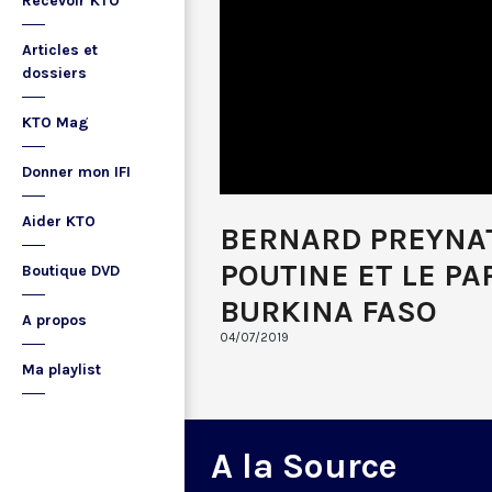
Recevoir KTO
Articles et
dossiers
KTO Mag
Donner mon IFI
Aider KTO
BERNARD PREYNAT
POUTINE ET LE PA
Boutique DVD
BURKINA FASO
A propos
04/07/2019
Ma playlist
A la Source