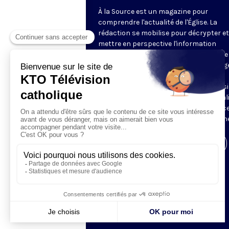
À la Source est un magazine pour
comprendre l'actualité de l'Église. La
rédaction se mobilise pour décrypter et
mettre en perspective l'information
religieuse de la semaine. Au programme 
reportages, revue de presse, décryptag
d'experts, analyses des directeurs de
rédaction de la presse chrétienne, ainsi
tour à tour, le regard décalé sur l'actual
des chroniqueurs. Retrouvez À la Source
mardi et jeudi à 21h45 sur notre antenne
Visiter la page de l'émission