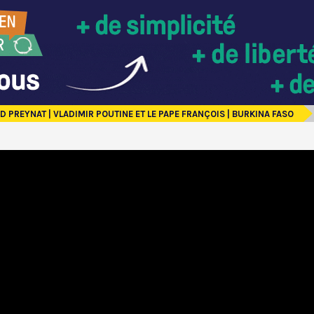
 PREYNAT | VLADIMIR POUTINE ET LE PAPE FRANÇOIS | BURKINA FASO