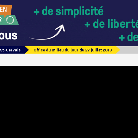
 St-Gervais
Office du milieu du jour du 27 juillet 2019