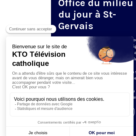
Office du milieu
du jour à St-
Gervais
Du mardi au samedi, KTO diffuse en dire
l’office du milieu du jour, en direct de l’é
Saint-Gervais-Saint-Protais (Paris 4e), 
les Fraternités Monastiques de Jérusal
L’Office du Milieu du Jour regroupe, en
particulier, «au milieu du jour» et en un 
office, les heures monastiques de Tierce
Sexte et None. Il permet à l’Église de
retrouver son Seigneur entre l’office du
matin (Laudes) et l’office du soir (Vêpres
Visiter la page de l'émission