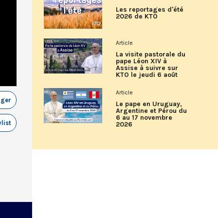
Les reportages d'été
2026 de KTO
Article
La visite pastorale du
pape Léon XIV à
Assise à suivre sur
KTO le jeudi 6 août
Article
ager
Le pape en Uruguay,
Argentine et Pérou du
6 au 17 novembre
list
2026