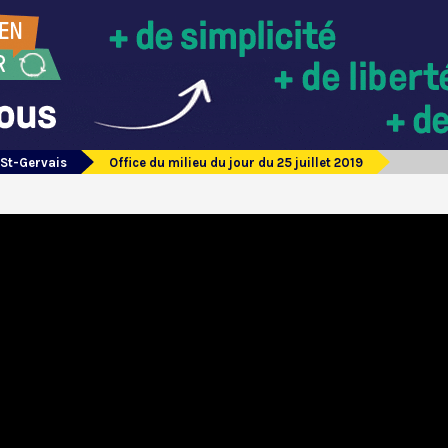
 St-Gervais
Office du milieu du jour du 25 juillet 2019