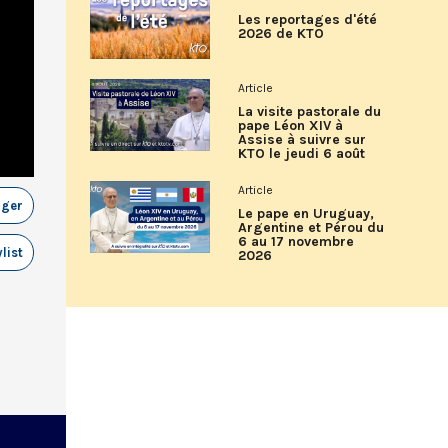
Les reportages d'été
2026 de KTO
Article
La visite pastorale du
pape Léon XIV à
Assise à suivre sur
KTO le jeudi 6 août
Article
ager
Le pape en Uruguay,
Argentine et Pérou du
6 au 17 novembre
list
2026