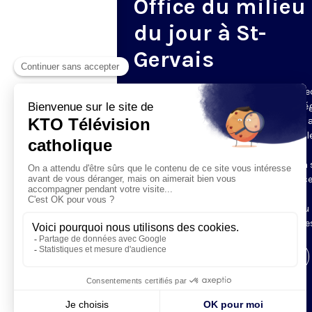
Office du milieu
du jour à St-
Gervais
Du mardi au samedi, KTO diffuse en dire
l’office du milieu du jour, en direct de l’é
Saint-Gervais-Saint-Protais (Paris 4e), 
les Fraternités Monastiques de Jérusal
L’Office du Milieu du Jour regroupe, en
particulier, «au milieu du jour» et en un 
office, les heures monastiques de Tierce
Sexte et None. Il permet à l’Église de
retrouver son Seigneur entre l’office du
matin (Laudes) et l’office du soir (Vêpres
Visiter la page de l'émission