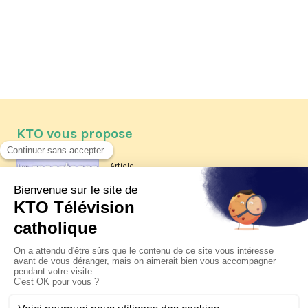
KTO vous propose
Article
Les reportages d'été 2026 de KTO
Article
La visite pastorale du pape Léon
XIV à Assise à suivre sur KTO le
jeudi 6 août
Article